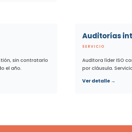
Auditorías in
SERVICIO
ión, sin contratarlo
Auditora líder ISO c
do el año.
por cláusula. Servici
Ver detalle →