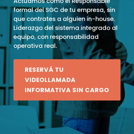
Actuamos como el Responsable
formal del SGC de tu empresa, sin
que contrates a alguien in-house.
Liderazgo del sistema integrado al
equipo, con responsabilidad
operativa real.
RESERVÁ TU
VIDEOLLAMADA
INFORMATIVA SIN CARGO